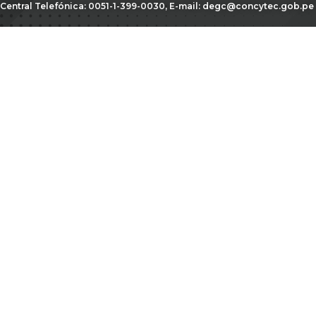
Central Telefónica: 0051-1-399-0030, E-mail:
degc@concytec.gob.pe