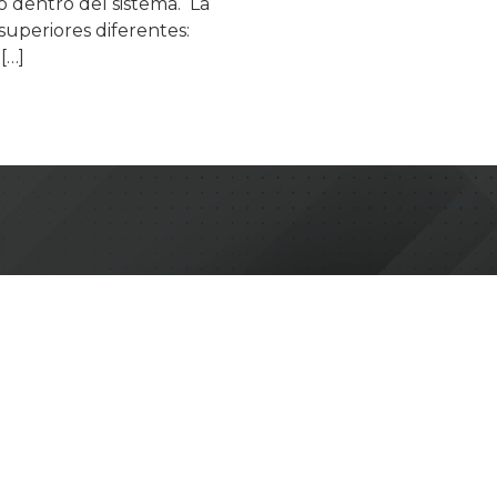
o dentro del sistema. La
uperiores diferentes:
[…]