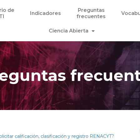
rio de
Preguntas
Indicadores
Vocabu
TI
frecuentes
Ciencia Abierta
eguntas frecuen
icitar calificación, clasificación y registro RENACYT?