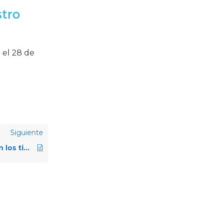
stro
 el 28 de
Siguiente
08. ¿Cuáles son los tipos de solicitud RENACYT?