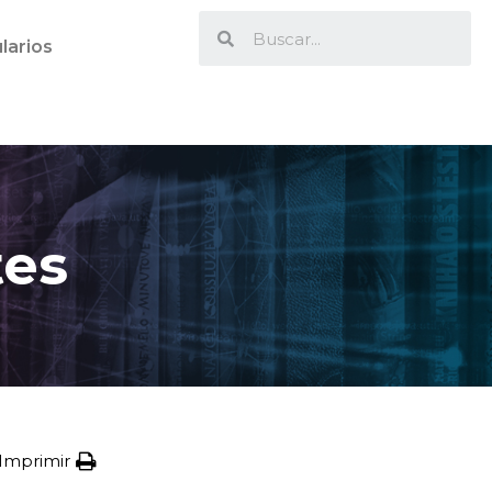
larios
tes
Imprimir