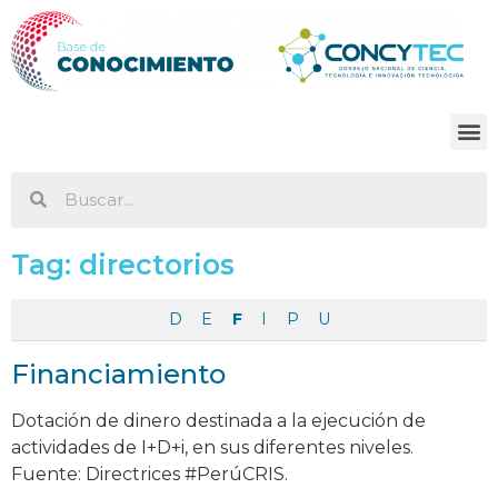
Tag:
directorios
D
E
F
I
P
U
Financiamiento
Dotación de dinero destinada a la ejecución de
actividades de I+D+i, en sus diferentes niveles.
Fuente: Directrices #PerúCRIS.