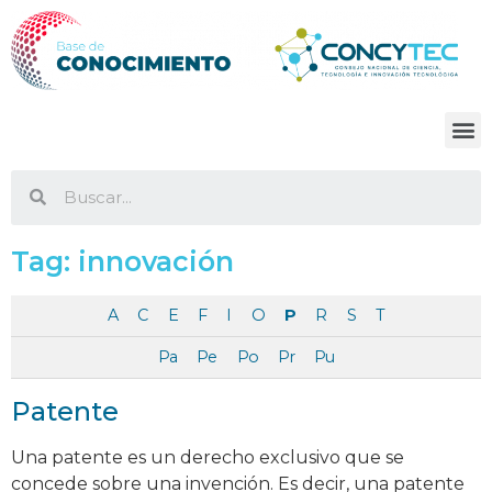
Tag:
innovación
A
C
E
F
I
O
P
R
S
T
Pa
Pe
Po
Pr
Pu
Patente
Una patente es un derecho exclusivo que se
concede sobre una invención. Es decir, una patente