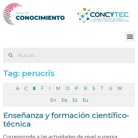
Tag:
perucris
A
C
E
F
I
M
O
P
R
S
T
U
W
En
Eq
Es
Eu
Enseñanza y formación científico-
técnica
Corresponde a las actividades de nivel superior