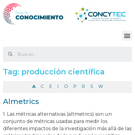
Tag:
producción científica
A
C
E
I
O
P
R
S
W
Almetrics
1. Las métricas alternativas (altmetrics) son un
conjunto de métricas usadas para medir los
diferentes impactos de la investigación más allá de las