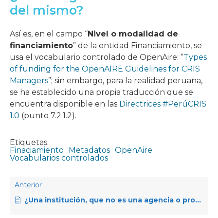
del mismo?
Así es, en el campo “
Nivel o modalidad de
financiamiento
” de la entidad Financiamiento, se
usa el vocabulario controlado de OpenAire: “
Types
of funding for the OpenAIRE Guidelines for CRIS
Managers
”; sin embargo, para la realidad peruana,
se ha establecido una propia traducción que se
encuentra disponible en las
Directrices #PerúCRIS
1.0
(punto 7.2.1.2).
Etiquetas:
Finaciamiento
Metadatos
OpenAire
Vocabularios controlados
Anterior
¿Una institución, que no es una agencia o programa de financiamiento, tiene que declarar en #PerúCRIS los financiamientos en los que ha participado?