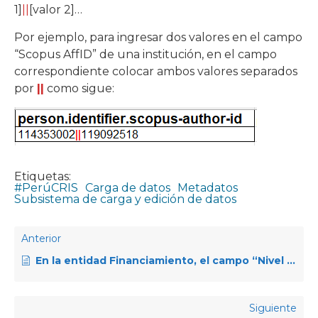
1]
||
[valor 2]…
Por ejemplo, para ingresar dos valores en el campo
“Scopus AffID” de una institución, en el campo
correspondiente colocar ambos valores separados
por
||
como sigue:
Etiquetas:
#PerúCRIS
Carga de datos
Metadatos
Subsistema de carga y edición de datos
Anterior
En la entidad Financiamiento, el campo “Nivel o modalidad de financiamiento” se especifica el uso del vocabulario controlado sugerido por OpenAire, ¿Existe alguna traducción del mismo?
Siguiente