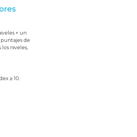
dores
iveles + un
n puntajes de
los niveles,
ex ≥ 10.