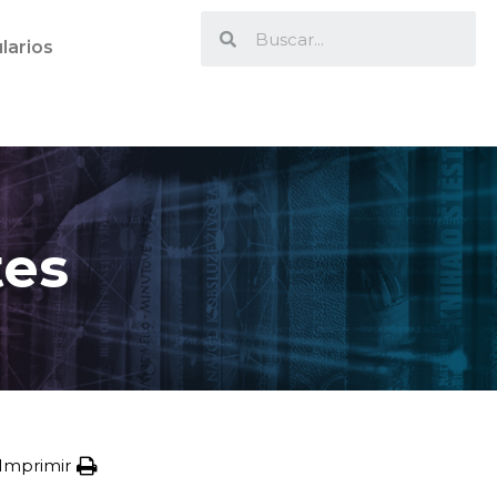
larios
tes
Imprimir