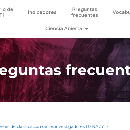
rio de
Preguntas
Indicadores
Vocabu
TI
frecuentes
Ciencia Abierta
eguntas frecuen
iveles de clasificación de los investigadores RENACYT?