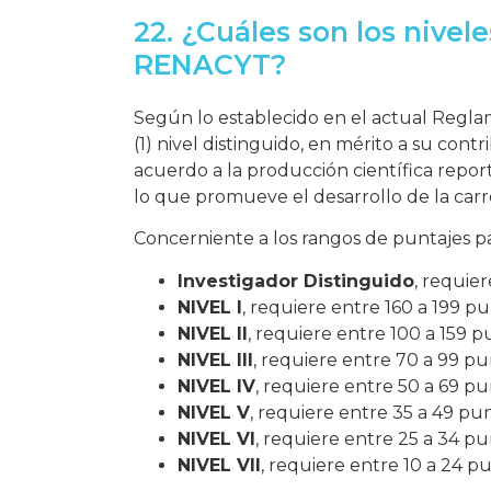
22. ¿Cuáles son los nivele
RENACYT?
Según lo establecido en el actual Reglam
(1) nivel distinguido, en mérito a su cont
acuerdo a la producción científica reporta
lo que promueve el desarrollo de la carre
Concerniente a los rangos de puntajes para
Investigador Distinguido
, requie
NIVEL I
, requiere entre 160 a 199 pu
NIVEL II
, requiere entre 100 a 159 p
NIVEL III
, requiere entre 70 a 99 pu
NIVEL IV
, requiere entre 50 a 69 pu
NIVEL V
, requiere entre 35 a 49 pun
NIVEL VI
, requiere entre 25 a 34 pu
NIVEL VII
, requiere entre 10 a 24 p