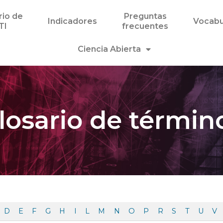
rio de
Preguntas
Indicadores
Vocabu
TI
frecuentes
Ciencia Abierta
losario de términ
D
E
F
G
H
I
L
M
N
O
P
R
S
T
U
V