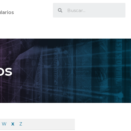
larios
os
W
X
Z