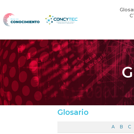
Glosa
C
G
Glosario
A
B
C