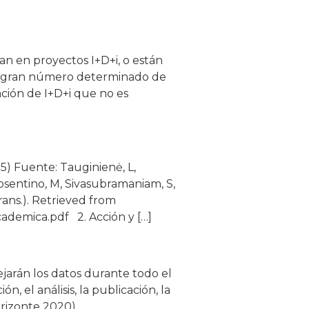
ipan en proyectos I+D+i, o están
un gran número determinado de
ación de I+D+i que no es
25) Fuente: Tauginienė, L,
& Cosentino, M, Sivasubramaniam, S,
rans.). Retrieved from
ademica.pdf 2. Acción y […]
arán los datos durante todo el
n, el análisis, la publicación, la
orizonte 2020).