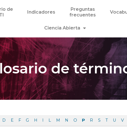
rio de
Preguntas
Indicadores
Vocabu
TI
frecuentes
Ciencia Abierta
losario de términ
D
E
F
G
H
I
L
M
N
O
P
R
S
T
U
V