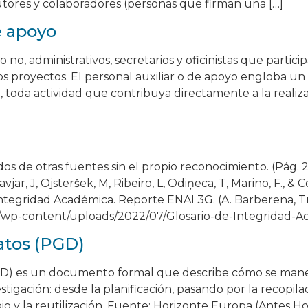
utores y colaboradores (personas que firman una […]
e apoyo
o no, administrativos, secretarios y oficinistas que partic
os proyectos. El personal auxiliar o de apoyo engloba 
io, toda actividad que contribuya directamente a la realiz
]
dos de otras fuentes sin el propio reconocimiento. (Pág. 
ravjar, J, Ojsteršek, M, Ribeiro, L, Odiņeca, T, Marino, F., 
 Integridad Académica. Reporte ENAI 3G. (A. Barberena, T
p/wp-content/uploads/2022/07/Glosario-de-Integridad-Ac
atos (PGD)
GD) es un documento formal que describe cómo se manej
stigación: desde la planificación, pasando por la recopilació
io y la reutilización. Fuente: Horizonte Europa (Antes H