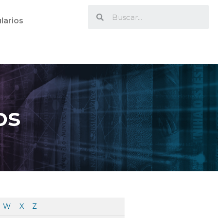
larios
os
W
X
Z