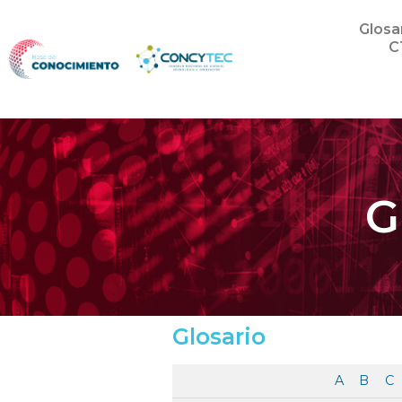
Glosa
C
G
Glosario
A
B
C