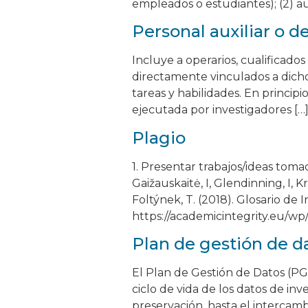
empleados o estudiantes); (2) a
Personal auxiliar o d
Incluye a operarios, cualificados 
directamente vinculados a dich
tareas y habilidades. En princip
ejecutada por investigadores […
Plagio
1. Presentar trabajos/ideas toma
Gaižauskaitė, I, Glendinning, I, K
Foltýnek, T. (2018). Glosario de
https://academicintegrity.eu/w
Plan de gestión de d
El Plan de Gestión de Datos (P
ciclo de vida de los datos de inve
preservación, hasta el intercamb