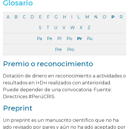
Glosario
A
B
C
D
E
F
G
H
I
L
M
N
O
P
R
S
T
U
V
W
X
Z
Pa
Pe
Pl
Po
Pr
Pu
Pre
Pro
Premio o reconocimiento
Dotación de dinero en reconocimiento a actividades o
resultados en I+D+i realizados con anterioridad.
Puede depender de una convocatoria. Fuente:
Directrices #PerúCRIS.
Preprint
Un preprint es un manuscrito científico que no ha
sido revisado por pares y aún no ha sido aceptado por