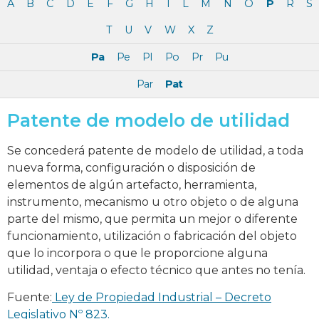
A
B
C
D
E
F
G
H
I
L
M
N
O
P
R
S
T
U
V
W
X
Z
Pa
Pe
Pl
Po
Pr
Pu
Par
Pat
Patente de modelo de utilidad
Se concederá patente de modelo de utilidad, a toda
nueva forma, configuración o disposición de
elementos de algún artefacto, herramienta,
instrumento, mecanismo u otro objeto o de alguna
parte del mismo, que permita un mejor o diferente
funcionamiento, utilización o fabricación del objeto
que lo incorpora o que le proporcione alguna
utilidad, ventaja o efecto técnico que antes no tenía.
Fuente:
Ley de Propiedad Industrial – Decreto
Legislativo Nº 823.