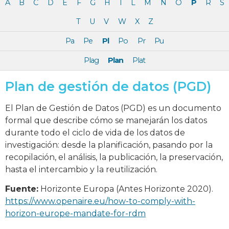
A
B
C
D
E
F
G
H
I
L
M
N
O
P
R
S
T
U
V
W
X
Z
Pa
Pe
Pl
Po
Pr
Pu
Plag
Plan
Plat
Plan de gestión de datos (PGD)
El Plan de Gestión de Datos (PGD) es un documento
formal que describe cómo se manejarán los datos
durante todo el ciclo de vida de los datos de
investigación: desde la planificación, pasando por la
recopilación, el análisis, la publicación, la preservación,
hasta el intercambio y la reutilización.
Fuente:
Horizonte Europa (Antes Horizonte 2020).
https://www.openaire.eu/how-to-comply-with-
horizon-europe-mandate-for-rdm