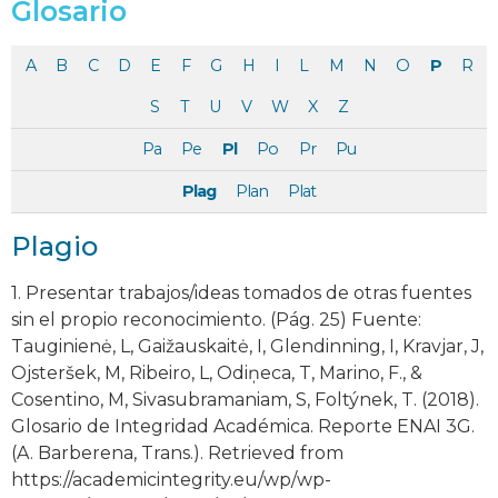
Glosario
A
B
C
D
E
F
G
H
I
L
M
N
O
P
R
S
T
U
V
W
X
Z
Pa
Pe
Pl
Po
Pr
Pu
Plag
Plan
Plat
Plagio
1. Presentar trabajos/ideas tomados de otras fuentes
sin el propio reconocimiento. (Pág. 25) Fuente:
Tauginienė, L, Gaižauskaitė, I, Glendinning, I, Kravjar, J,
Ojsteršek, M, Ribeiro, L, Odiņeca, T, Marino, F., &
Cosentino, M, Sivasubramaniam, S, Foltýnek, T. (2018).
Glosario de Integridad Académica. Reporte ENAI 3G.
(A. Barberena, Trans.). Retrieved from
https://academicintegrity.eu/wp/wp-