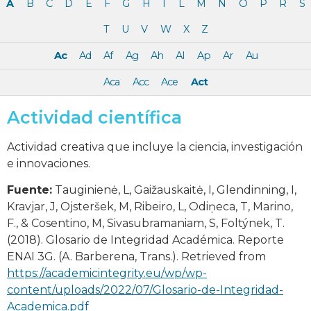
A
B
C
D
E
F
G
H
I
L
M
N
O
P
R
S
T
U
V
W
X
Z
Ac
Ad
Af
Ag
Ah
Al
Ap
Ar
Au
Aca
Acc
Ace
Act
Actividad científica
Actividad creativa que incluye la ciencia, investigación
e innovaciones.
Fuente:
Tauginienė, L, Gaižauskaitė, I, Glendinning, I,
Kravjar, J, Ojsteršek, M, Ribeiro, L, Odiņeca, T, Marino,
F., & Cosentino, M, Sivasubramaniam, S, Foltýnek, T.
(2018). Glosario de Integridad Académica. Reporte
ENAI 3G. (A. Barberena, Trans.). Retrieved from
https://academicintegrity.eu/wp/wp-
content/uploads/2022/07/Glosario-de-Integridad-
Academica.pdf