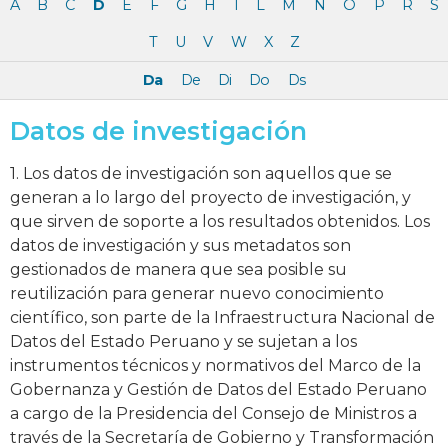
A
B
C
D
E
F
G
H
I
L
M
N
O
P
R
S
T
U
V
W
X
Z
Da
De
Di
Do
Ds
Datos de investigación
1. Los datos de investigación son aquellos que se
generan a lo largo del proyecto de investigación, y
que sirven de soporte a los resultados obtenidos. Los
datos de investigación y sus metadatos son
gestionados de manera que sea posible su
reutilización para generar nuevo conocimiento
científico, son parte de la Infraestructura Nacional de
Datos del Estado Peruano y se sujetan a los
instrumentos técnicos y normativos del Marco de la
Gobernanza y Gestión de Datos del Estado Peruano
a cargo de la Presidencia del Consejo de Ministros a
través de la Secretaría de Gobierno y Transformación