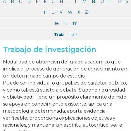
A
B
C
D
E
F
G
H
I
L
M
N
O
P
R
S
T
U
V
W
X
Z
Te
Tí
Tr
Trab
Tran
Trabajo de investigación
Modalidad de obtención del grado académico que
implica el proceso de generación de conocimiento en
un determinado campo de estudio.
Puede ser individual o grupal, es de carácter público,
y como tal, está sujeto a debate. Supone rigurosidad
y objetividad. Tiene un propósito claramente defnido,
se apoya en conocimiento existente, aplica una
metodología determinada, aporta evidencia
verificable, proporciona explicaciones objetivas y
racionales, y mantiene un espíritu autocrítico, ver el