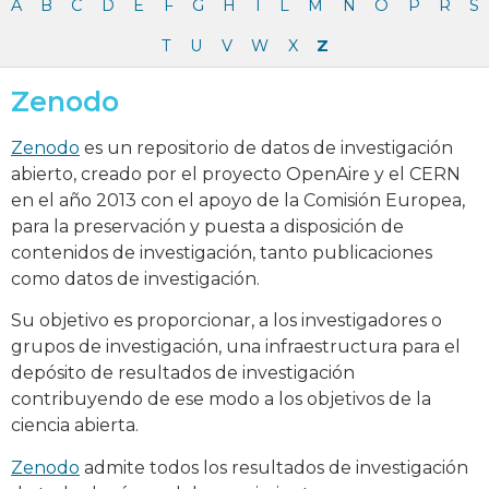
A
B
C
D
E
F
G
H
I
L
M
N
O
P
R
S
T
U
V
W
X
Z
Zenodo
Zenodo
es un repositorio de datos de investigación
abierto, creado por el proyecto OpenAire y el CERN
en el año 2013 con el apoyo de la Comisión Europea,
para la preservación y puesta a disposición de
contenidos de investigación, tanto publicaciones
como datos de investigación.
Su objetivo es proporcionar, a los investigadores o
grupos de investigación, una infraestructura para el
depósito de resultados de investigación
contribuyendo de ese modo a los objetivos de la
ciencia abierta.
Zenodo
admite todos los resultados de investigación