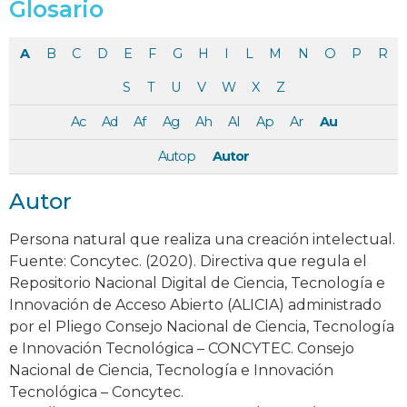
Glosario
A
B
C
D
E
F
G
H
I
L
M
N
O
P
R
S
T
U
V
W
X
Z
Ac
Ad
Af
Ag
Ah
Al
Ap
Ar
Au
Autop
Autor
Autor
Persona natural que realiza una creación intelectual.
Fuente: Concytec. (2020). Directiva que regula el
Repositorio Nacional Digital de Ciencia, Tecnología e
Innovación de Acceso Abierto (ALICIA) administrado
por el Pliego Consejo Nacional de Ciencia, Tecnología
e Innovación Tecnológica – CONCYTEC. Consejo
Nacional de Ciencia, Tecnología e Innovación
Tecnológica – Concytec.