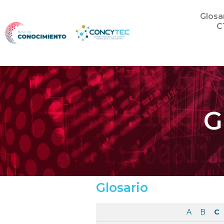
Glosa
C
G
Glosario
A
B
C