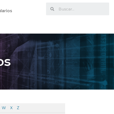
larios
os
W
X
Z