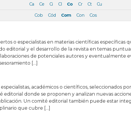
Ca
Ce
Ci
Cl
Co
Cr
Ct
Cu
Cob
Cód
Com
Con
Cos
os o especialistas en materias científicas específicas q
do editorial y el desarrollo de la revista en temas puntu
olaboraciones de potenciales autores y eventualmente ev
sesoramiento […]
specialistas, académicos o científicos, seleccionados por 
ité editorial donde se proponen y analizan nuevas accio
licación. Un comité editorial también puede estar integ
plinario que cubre […]