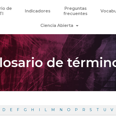
rio de
Preguntas
Indicadores
Vocabu
TI
frecuentes
Ciencia Abierta
losario de términ
D
E
F
G
H
I
L
M
N
O
P
R
S
T
U
V