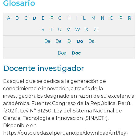
Glosario
A
B
C
D
E
F
G
H
I
L
M
N
O
P
R
S
T
U
V
W
X
Z
Da
De
Di
Do
Ds
Doa
Doc
Docente investigador
Es aquel que se dedica a la generación de
conocimiento e innovación, a través de la
investigación. Es designado en razón de su excelencia
académica. Fuente: Congreso de la República, Perú.
(2021). Ley N° 31250, Ley del Sistema Nacional de
Ciencia, Tecnología e Innovación (SINACTI).
Disponible en
https://busquedas.elperuano.pe/download/url/ley-