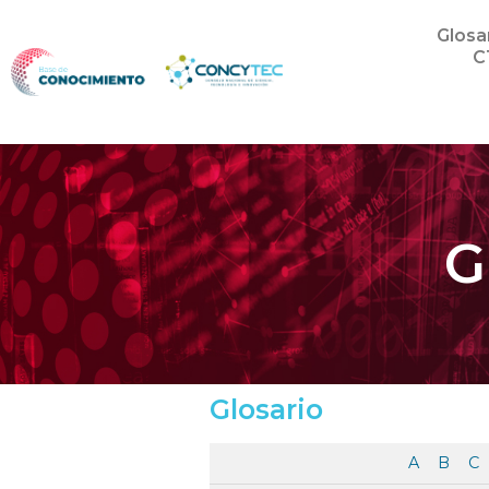
Glosa
C
G
Glosario
A
B
C