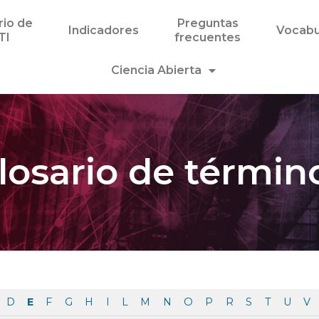
rio de
Preguntas
Indicadores
Vocabu
TI
frecuentes
Ciencia Abierta
losario de términ
D
E
F
G
H
I
L
M
N
O
P
R
S
T
U
V