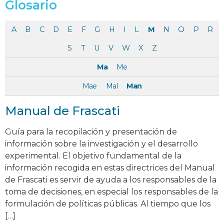
Glosario
A
B
C
D
E
F
G
H
I
L
M
N
O
P
R
S
T
U
V
W
X
Z
Ma
Me
Mae
Mal
Man
Manual de Frascati
Guía para la recopilación y presentación de
información sobre la investigación y el desarrollo
experimental. El objetivo fundamental de la
información recogida en estas directrices del Manual
de Frascati es servir de ayuda a los responsables de la
toma de decisiones, en especial los responsables de la
formulación de políticas públicas. Al tiempo que los
[…]