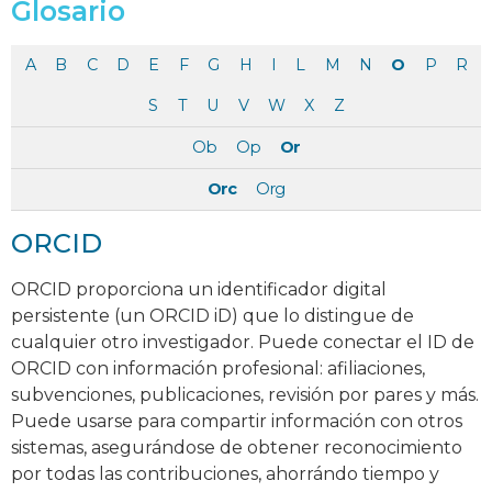
Glosario
A
B
C
D
E
F
G
H
I
L
M
N
O
P
R
S
T
U
V
W
X
Z
Ob
Op
Or
Orc
Org
ORCID
ORCID proporciona un identificador digital
persistente (un ORCID iD) que lo distingue de
cualquier otro investigador. Puede conectar el ID de
ORCID con información profesional: afiliaciones,
subvenciones, publicaciones, revisión por pares y más.
Puede usarse para compartir información con otros
sistemas, asegurándose de obtener reconocimiento
por todas las contribuciones, ahorrándo tiempo y