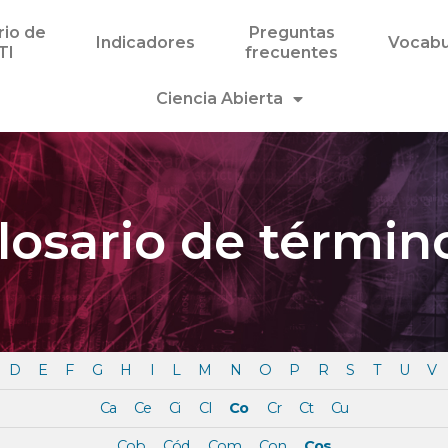
rio de
Preguntas
Indicadores
Vocabu
TI
frecuentes
Ciencia Abierta
losario de términ
D
E
F
G
H
I
L
M
N
O
P
R
S
T
U
V
Ca
Ce
Ci
Cl
Co
Cr
Ct
Cu
Cob
Cód
Com
Con
Cos