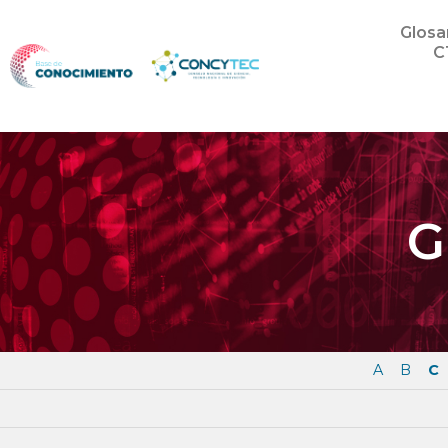
Glosa
C
G
A
B
C