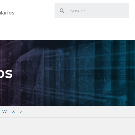
larios
os
W
X
Z