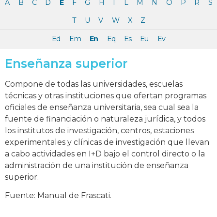
A
B
C
D
E
F
G
H
I
L
M
N
O
P
R
S
T
U
V
W
X
Z
Ed
Em
En
Eq
Es
Eu
Ev
Enseñanza superior
Compone de todas las universidades, escuelas
técnicas y otras instituciones que ofertan programas
oficiales de enseñanza universitaria, sea cual sea la
fuente de financiación o naturaleza jurídica, y todos
los institutos de investigación, centros, estaciones
experimentales y clínicas de investigación que llevan
a cabo actividades en I+D bajo el control directo o la
administración de una institución de enseñanza
superior.
Fuente: Manual de Frascati.