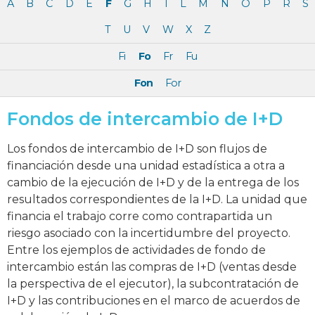
A
B
C
D
E
F
G
H
I
L
M
N
O
P
R
S
T
U
V
W
X
Z
Fi
Fo
Fr
Fu
Fon
For
Fondos de intercambio de I+D
Los fondos de intercambio de I+D son flujos de
financiación desde una unidad estadística a otra a
cambio de la ejecución de I+D y de la entrega de los
resultados correspondientes de la I+D. La unidad que
financia el trabajo corre como contrapartida un
riesgo asociado con la incertidumbre del proyecto.
Entre los ejemplos de actividades de fondo de
intercambio están las compras de I+D (ventas desde
la perspectiva de el ejecutor), la subcontratación de
I+D y las contribuciones en el marco de acuerdos de