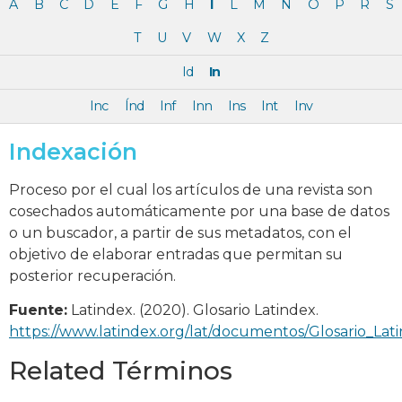
A
B
C
D
E
F
G
H
I
L
M
N
O
P
R
S
T
U
V
W
X
Z
Id
In
Inc
Índ
Inf
Inn
Ins
Int
Inv
Indexación
Proceso por el cual los artículos de una revista son
cosechados automáticamente por una base de datos
o un buscador, a partir de sus metadatos, con el
objetivo de elaborar entradas que permitan su
posterior recuperación.
Fuente:
Latindex. (2020). Glosario Latindex.
https://www.latindex.org/lat/documentos/Glosario_Lat
Related Términos