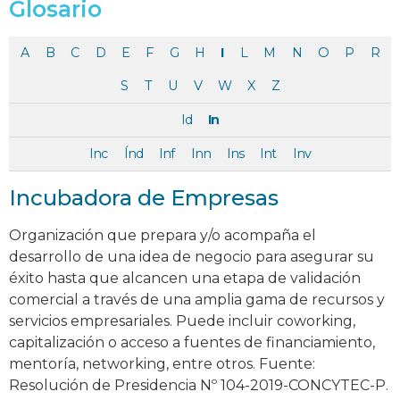
Glosario
A
B
C
D
E
F
G
H
I
L
M
N
O
P
R
S
T
U
V
W
X
Z
Id
In
Inc
Índ
Inf
Inn
Ins
Int
Inv
Incubadora de Empresas
Organización que prepara y/o acompaña el
desarrollo de una idea de negocio para asegurar su
éxito hasta que alcancen una etapa de validación
comercial a través de una amplia gama de recursos y
servicios empresariales. Puede incluir coworking,
capitalización o acceso a fuentes de financiamiento,
mentoría, networking, entre otros. Fuente:
Resolución de Presidencia Nº 104-2019-CONCYTEC-P.