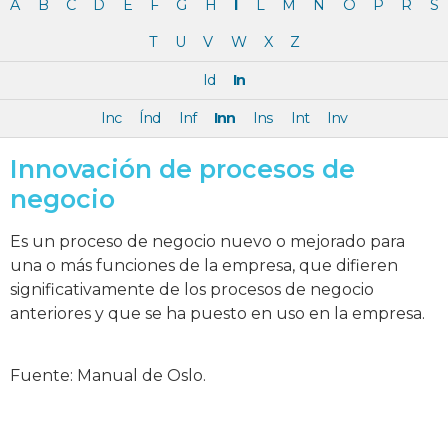
A
B
C
D
E
F
G
H
I
L
M
N
O
P
R
S
T
U
V
W
X
Z
Id
In
Inc
Índ
Inf
Inn
Ins
Int
Inv
Innovación de procesos de
negocio
Es un proceso de negocio nuevo o mejorado para
una o más funciones de la empresa, que difieren
significativamente de los procesos de negocio
anteriores y que se ha puesto en uso en la empresa.
Fuente: Manual de Oslo.