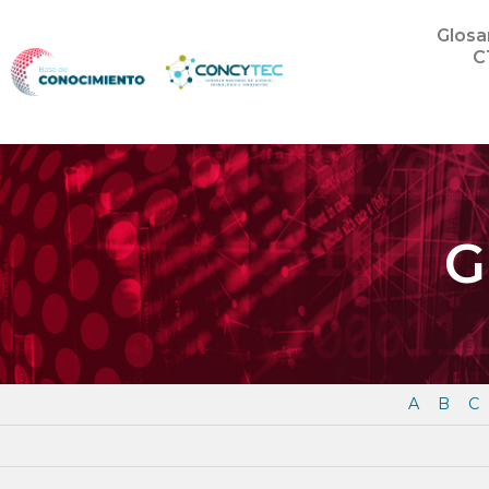
Glosa
C
G
A
B
C