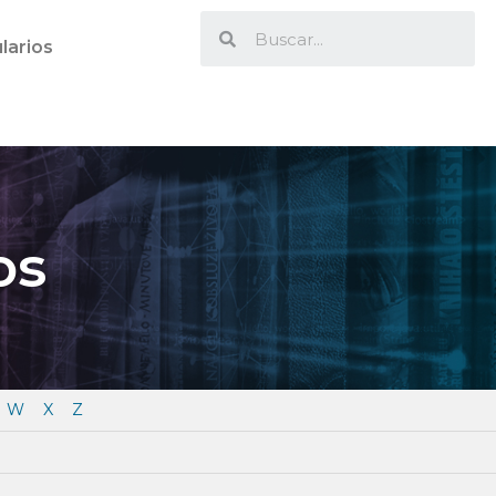
larios
os
W
X
Z