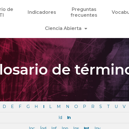
rio de
Preguntas
Indicadores
Vocabu
TI
frecuentes
Ciencia Abierta
losario de términ
D
E
F
G
H
I
L
M
N
O
P
R
S
T
U
V
Id
In
Inc
Índ
Inf
Inn
Ins
Int
Inv