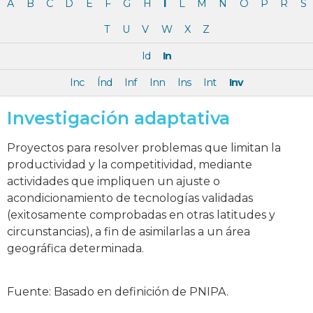
A
B
C
D
E
F
G
H
I
L
M
N
O
P
R
S
T
U
V
W
X
Z
Id
In
Inc
Índ
Inf
Inn
Ins
Int
Inv
Investigación adaptativa
Proyectos para resolver problemas que limitan la
productividad y la competitividad, mediante
actividades que impliquen un ajuste o
acondicionamiento de tecnologías validadas
(exitosamente comprobadas en otras latitudes y
circunstancias), a fin de asimilarlas a un área
geográfica determinada.
Fuente: Basado en definición de PNIPA.