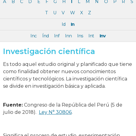
A
B
C
D
E
F
G
H
I
L
M
N
O
P
R
S
T
U
V
W
X
Z
Id
In
Inc
Índ
Inf
Inn
Ins
Int
Inv
Investigación científica
Es todo aquel estudio original y planificado que tiene
como finalidad obtener nuevos conocimientos
científicos y tecnológicos. La investigación científica
se divide en investigación básica y aplicada.
Fuente:
Congreso de la República del Perú (5 de
julio de 2018).
Ley N° 30806
.
Significa el proceso de estudio, experimentación,