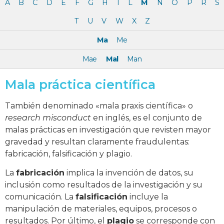
A
B
C
D
E
F
G
H
I
L
M
N
O
P
R
S
T
U
V
W
X
Z
Ma
Me
Mae
Mal
Man
Mala práctica científica
También denominado «mala praxis científica» o
research misconduct
en inglés, es el conjunto de
malas prácticas en investigación que revisten mayor
gravedad y resultan claramente fraudulentas:
fabricación, falsificación y plagio.
La
fabricación
implica la invención de datos, su
inclusión como resultados de la investigación y su
comunicación. La
falsificación
incluye la
manipulación de materiales, equipos, procesos o
resultados. Por último, el
plagio
se corresponde con