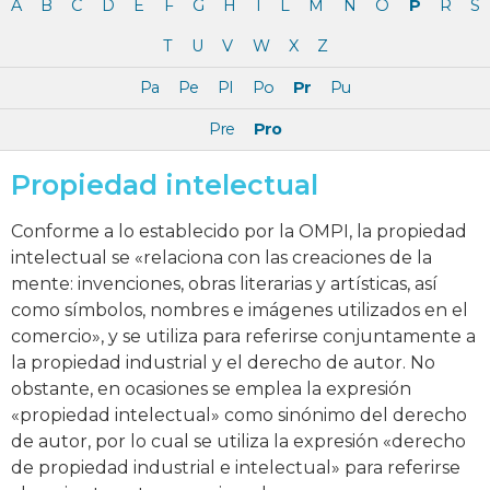
A
B
C
D
E
F
G
H
I
L
M
N
O
P
R
S
T
U
V
W
X
Z
Pa
Pe
Pl
Po
Pr
Pu
Pre
Pro
Propiedad intelectual
Conforme a lo establecido por la OMPI, la propiedad
intelectual se «relaciona con las creaciones de la
mente: invenciones, obras literarias y artísticas, así
como símbolos, nombres e imágenes utilizados en el
comercio», y se utiliza para referirse conjuntamente a
la propiedad industrial y el derecho de autor. No
obstante, en ocasiones se emplea la expresión
«propiedad intelectual» como sinónimo del derecho
de autor, por lo cual se utiliza la expresión «derecho
de propiedad industrial e intelectual» para referirse